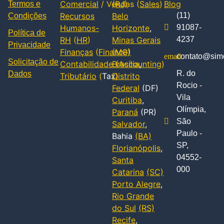
Comercial
/ Vendas (
(RJ)
Sales
)
Blog
Termos e
Recursos
Belo
(11)
Condições
Humanos-
Horizonte
,
91087-
Política de
RH
(
HR
)
Minas Gerais
4237
Privacidade
Finanças
(
Finance
(MG)
)
contato@simc
Solicitação de
Contabilidade
Brasília
(
Accounting
,
)
R. do
Dados
Tributário
(
Tax
Distrito
)
Rocio -
Federal
(DF)
Vila
Curitiba
,
Olímpia,
Paraná
(PR)
São
Salvador
,
Paulo -
Bahia
(BA)
SP,
Florianópolis
,
04552-
Santa
000
Catarina
(SC)
Porto Alegre
,
Rio Grande
do Sul
(RS)
Recife
,