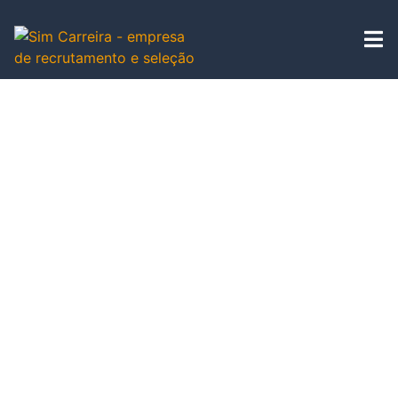
A Sim Carreira é especialista em identificar,
avaliar e atrair engenheiros altamente
qualificados para posições estratégicas.
Atuamos com headhunters seniores,
metodologia estruturada e busca ativa,
garantindo contratações técnicas, ágeis e
assertivas.