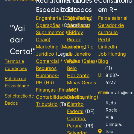
Recrutamento
Cidades e
Consultoria
Especializado
Estados
em RH
Engenharia
(
Engineering
São Paulo
,
)
Faixa salarial
Operações
(
Operations
São Paulo
)
Gerador de
"Vai
Suprimentos
(
(SP)
Supply
currículo
dar
Chain
)
Rio de
Perfil
Marketing
(
Marketing
Janeiro
,
)
Rio
LinkedIn
Certo!"
Jurídico
(
Legal
de Janeiro
)
Job Hunting
Termos e
Comercial
/ Vendas (
(RJ)
Sales
)
Blog
(11)
Condições
Recursos
Belo
91087-
Humanos-
Horizonte
,
Política de
4237
RH
(
HR
)
Minas Gerais
Privacidade
Finanças
(
Finance
(MG)
)
contato@simc
Solicitação de
Contabilidade
Brasília
(
Accounting
,
)
R. do
Dados
Tributário
(
Tax
Distrito
)
Rocio -
Federal
(DF)
Vila
Curitiba
,
Olímpia,
Paraná
(PR)
São
Salvador
,