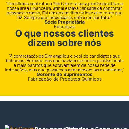
"Decidimos contratar a Sim Carreira para profissionalizar a
nossa área Financeira, afinal estava cansada de contratar
pessoas erradas. Foi um dos melhores investimentos que
fiz. Sempre que necessário, entro em contato!"
Sócia Proprietária
Educação
O que nossos clientes
dizem sobre nós
"A contratação da Sim ampliou o pool de candidatos que
tínhamos. Percebemos que haviam melhores profissionais
e mais baratos que estavam além de nossa rede de
indicações, mas que passamos a ter acesso para contratar."
Gerente de Suprimentos
Fabricação de Produtos Químicos