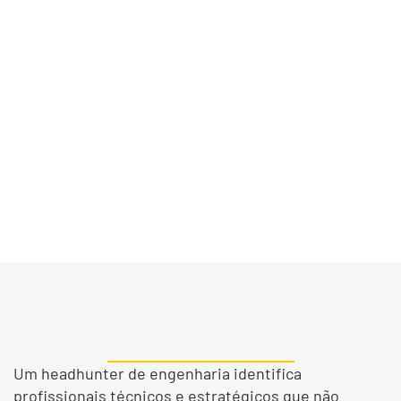
Nossos headhunters especializados em
engenharia trabalham com mapeamento
profundo, conhecimento técnico avançado e
avaliação completa de competências para
entregar alta precisão no processo seletivo.
Um headhunter de engenharia identifica
profissionais técnicos e estratégicos que não