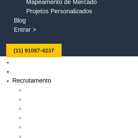
Mapeamento de Mercado
Projetos Personalizados
Blog
Entrar >
(11) 91087-4237
Home
Quem somos
Recrutamento
Executive Search
Headhunter Comercial
Headhunter Engenharia
Headhunter Operações
Headhunter Supply Chain
Headhunter Marketing