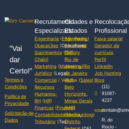
Recrutamento
Cidades e
Recolocaçã
Especializado
Estados
Profissional
Engenharia
(
Engineering
São Paulo
,
)
Faixa salarial
Operações
(
Operations
São Paulo
)
Gerador de
"Vai
Suprimentos
(
(SP)
Supply
currículo
dar
Chain
)
Rio de
Perfil
Marketing
(
Marketing
Janeiro
,
)
Rio
LinkedIn
Certo!"
Jurídico
(
Legal
de Janeiro
)
Job Hunting
Comercial
/ Vendas (
(RJ)
Sales
)
Blog
Termos e
Recursos
Belo
(11)
Condições
Humanos-
Horizonte
,
91087-
Política de
RH
(
HR
)
Minas Gerais
4237
Privacidade
Finanças
(
Finance
(MG)
)
contato@simc
Solicitação de
Contabilidade
Brasília
(
Accounting
,
)
R. do
Dados
Tributário
(
Tax
Distrito
)
Rocio -
Federal
(DF)