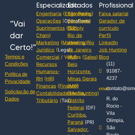
Especializado
Estados
Profissional
Engenharia
(
Engineering
São Paulo
,
)
Faixa salarial
Operações
(
Operations
São Paulo
)
Gerador de
"Vai
Suprimentos
(
(SP)
Supply
currículo
dar
Chain
)
Rio de
Perfil
Marketing
(
Marketing
Janeiro
,
)
Rio
LinkedIn
Certo!"
Jurídico
(
Legal
de Janeiro
)
Job Hunting
Comercial
/ Vendas (
(RJ)
Sales
)
Blog
Termos e
Recursos
Belo
(11)
Condições
Humanos-
Horizonte
,
91087-
Política de
RH
(
HR
)
Minas Gerais
4237
Privacidade
Finanças
(
Finance
(MG)
)
contato@simc
Solicitação de
Contabilidade
Brasília
(
Accounting
,
)
R. do
Dados
Tributário
(
Tax
Distrito
)
Rocio -
Federal
(DF)
Vila
Curitiba
,
Olímpia,
Paraná
(PR)
São
Salvador
,
Paulo -