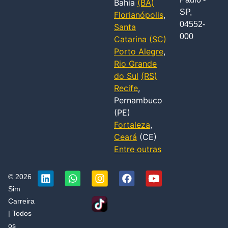
Bahia
(BA)
SP,
Florianópolis
,
04552-
Santa
000
Catarina
(SC)
Porto Alegre
,
Rio Grande
do Sul
(RS)
Recife
,
Pernambuco
(PE)
Fortaleza
,
Ceará
(CE)
Entre outras
© 2026
Sim
Carreira
| Todos
os