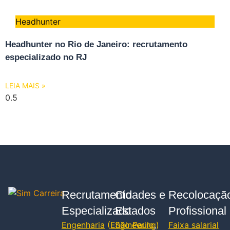
Headhunter
Headhunter no Rio de Janeiro: recrutamento
especializado no RJ
LEIA MAIS »
Recrutamento
Cidades e
Recolocaçã
Especializado
Estados
Profissional
Engenharia
(
Engineering
São Paulo
,
)
Faixa salarial