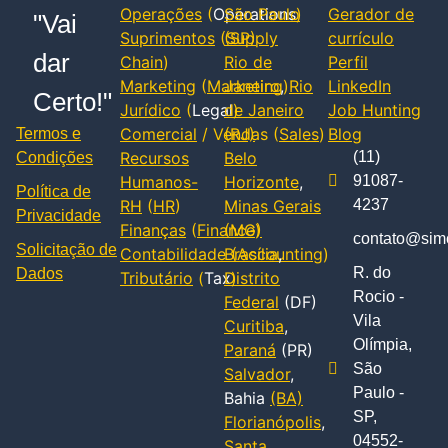
Operações
(
Operations
São Paulo
)
Gerador de
"Vai
Suprimentos
(
(SP)
Supply
currículo
dar
Chain
)
Rio de
Perfil
Marketing
(
Marketing
Janeiro
,
)
Rio
LinkedIn
Certo!"
Jurídico
(
Legal
de Janeiro
)
Job Hunting
Comercial
/ Vendas (
(RJ)
Sales
)
Blog
Termos e
Recursos
Belo
(11)
Condições
Humanos-
Horizonte
,
91087-
Política de
RH
(
HR
)
Minas Gerais
4237
Privacidade
Finanças
(
Finance
(MG)
)
contato@simc
Solicitação de
Contabilidade
Brasília
(
Accounting
,
)
R. do
Dados
Tributário
(
Tax
Distrito
)
Rocio -
Federal
(DF)
Vila
Curitiba
,
Olímpia,
Paraná
(PR)
São
Salvador
,
Paulo -
Bahia
(BA)
SP,
Florianópolis
,
04552-
Santa