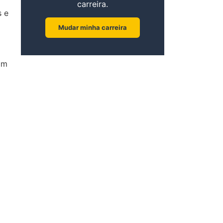
carreira.
s e
Mudar minha carreira
am