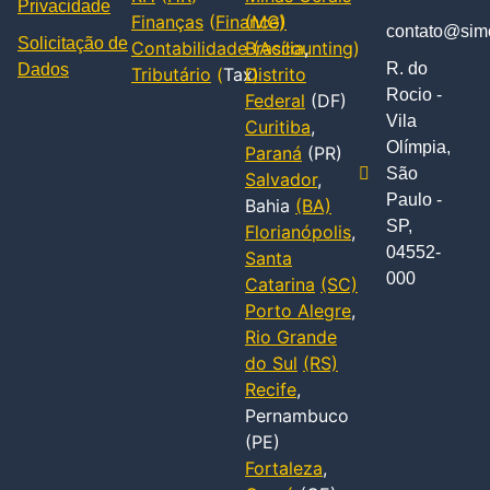
Privacidade
Finanças
(
Finance
(MG)
)
contato@simc
Solicitação de
Contabilidade
Brasília
(
Accounting
,
)
R. do
Dados
Tributário
(
Tax
Distrito
)
Rocio -
Federal
(DF)
Vila
Curitiba
,
Olímpia,
Paraná
(PR)
São
Salvador
,
Paulo -
Bahia
(BA)
SP,
Florianópolis
,
04552-
Santa
000
Catarina
(SC)
Porto Alegre
,
Rio Grande
do Sul
(RS)
Recife
,
Pernambuco
(PE)
Fortaleza
,