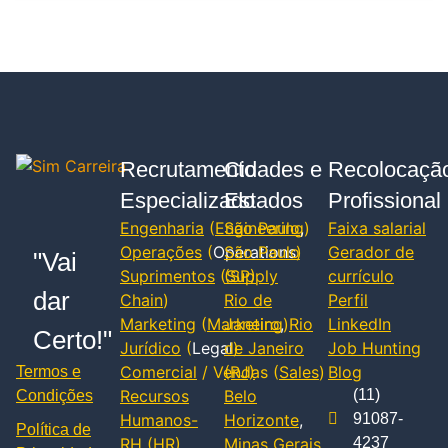
Recrutamento
Cidades e
Recolocaçã
Especializado
Estados
Profissional
Engenharia
(
Engineering
São Paulo
,
)
Faixa salarial
Operações
(
Operations
São Paulo
)
Gerador de
"Vai
Suprimentos
(
(SP)
Supply
currículo
dar
Chain
)
Rio de
Perfil
Marketing
(
Marketing
Janeiro
,
)
Rio
LinkedIn
Certo!"
Jurídico
(
Legal
de Janeiro
)
Job Hunting
Comercial
/ Vendas (
(RJ)
Sales
)
Blog
Termos e
Recursos
Belo
(11)
Condições
Humanos-
Horizonte
,
91087-
Política de
RH
(
HR
)
Minas Gerais
4237