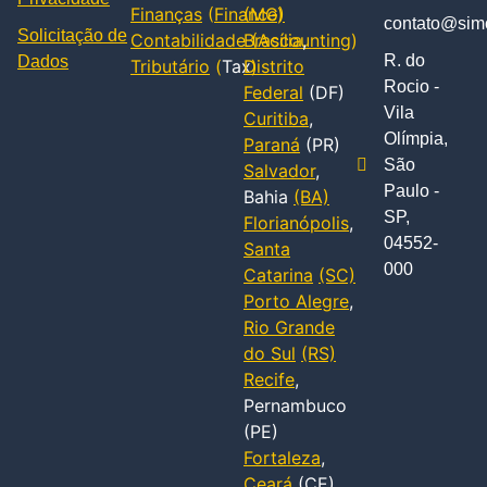
Finanças
(
Finance
(MG)
)
contato@simc
Solicitação de
Contabilidade
Brasília
(
Accounting
,
)
R. do
Dados
Tributário
(
Tax
Distrito
)
Rocio -
Federal
(DF)
Vila
Curitiba
,
Olímpia,
Paraná
(PR)
São
Salvador
,
Paulo -
Bahia
(BA)
SP,
Florianópolis
,
04552-
Santa
000
Catarina
(SC)
Porto Alegre
,
Rio Grande
do Sul
(RS)
Recife
,
Pernambuco
(PE)
Fortaleza
,
Ceará
(CE)