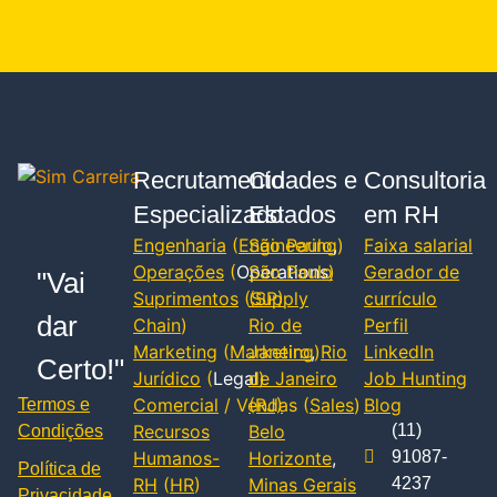
Recrutamento
Cidades e
Consultoria
Especializado
Estados
em RH
Engenharia
(
Engineering
São Paulo
,
)
Faixa salarial
Operações
(
Operations
São Paulo
)
Gerador de
"Vai
Suprimentos
(
(SP)
Supply
currículo
dar
Chain
)
Rio de
Perfil
Marketing
(
Marketing
Janeiro
,
)
Rio
LinkedIn
Certo!"
Jurídico
(
Legal
de Janeiro
)
Job Hunting
Comercial
/ Vendas (
(RJ)
Sales
)
Blog
Termos e
Recursos
Belo
(11)
Condições
Humanos-
Horizonte
,
91087-
Política de
RH
(
HR
)
Minas Gerais
4237
Privacidade