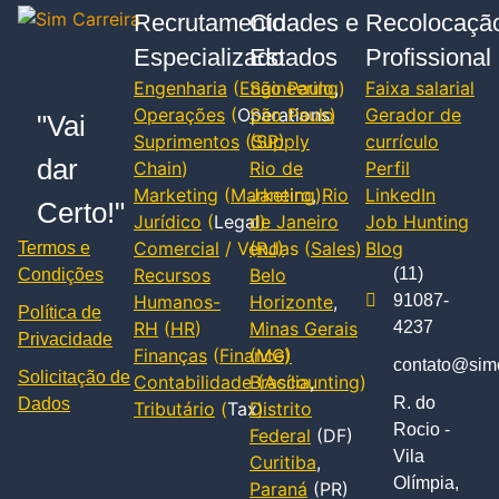
Recrutamento
Cidades e
Recolocaçã
Especializado
Estados
Profissional
Engenharia
(
Engineering
São Paulo
,
)
Faixa salarial
Operações
(
Operations
São Paulo
)
Gerador de
"Vai
Suprimentos
(
(SP)
Supply
currículo
dar
Chain
)
Rio de
Perfil
Marketing
(
Marketing
Janeiro
,
)
Rio
LinkedIn
Certo!"
Jurídico
(
Legal
de Janeiro
)
Job Hunting
Comercial
/ Vendas (
(RJ)
Sales
)
Blog
Termos e
Recursos
Belo
(11)
Condições
Humanos-
Horizonte
,
91087-
Política de
RH
(
HR
)
Minas Gerais
4237
Privacidade
Finanças
(
Finance
(MG)
)
contato@simc
Solicitação de
Contabilidade
Brasília
(
Accounting
,
)
R. do
Dados
Tributário
(
Tax
Distrito
)
Rocio -
Federal
(DF)
Vila
Curitiba
,
Olímpia,
Paraná
(PR)