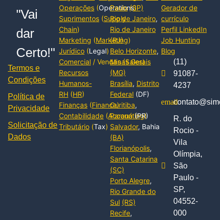
Operações
(
Operations
Paulo
(SP)
)
Gerador de
"Vai
Suprimentos
(
Supply
Rio de Janeiro
,
currículo
Chain
)
Rio de Janeiro
Perfil LinkedIn
dar
Marketing
(
Marketing
(RJ)
)
Job Hunting
Certo!"
Jurídico
(
Legal
)
Belo Horizonte
,
Blog
Comercial
/ Vendas (
Minas Gerais
Sales
)
(11)
Termos e
Recursos
(MG)
91087-
Condições
Humanos-
Brasília
,
Distrito
4237
RH
(
HR
)
Federal
(DF)
Política de
contato@simc
Finanças
(
Finance
Curitiba
)
,
Privacidade
Contabilidade
(
Accounting
Paraná
(PR)
)
R. do
Solicitação de
Tributário
(
Tax
)
Salvador
, Bahia
Rocio -
Dados
(BA)
Vila
Florianópolis
,
Olímpia,
Santa Catarina
São
(SC)
Paulo -
Porto Alegre
,
SP,
Rio Grande do
04552-
Sul
(RS)
Recife
,
000