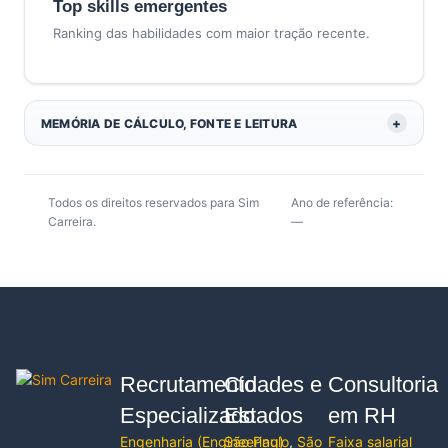
Top skills emergentes
Ranking das habilidades com maior tração recente.
MEMÓRIA DE CÁLCULO, FONTE E LEITURA
Todos os direitos reservados para Sim
Ano de referência:
Carreira.
—
Recrutamento
Cidades e
Consultoria
Especializado
Estados
em RH
Engenharia
(
Engineering
São Paulo
)
,
São
Faixa salarial