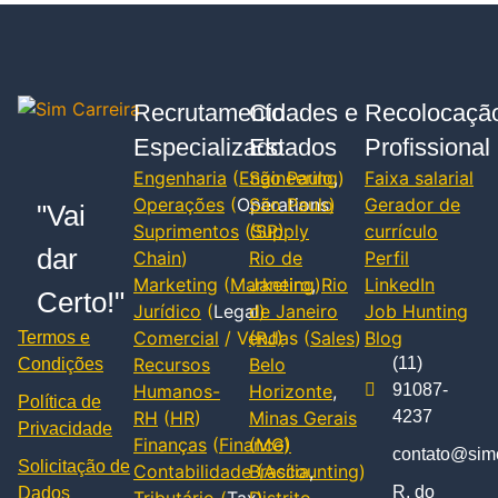
Recrutamento
Cidades e
Recolocaçã
Especializado
Estados
Profissional
Engenharia
(
Engineering
São Paulo
,
)
Faixa salarial
Operações
(
Operations
São Paulo
)
Gerador de
"Vai
Suprimentos
(
(SP)
Supply
currículo
dar
Chain
)
Rio de
Perfil
Marketing
(
Marketing
Janeiro
,
)
Rio
LinkedIn
Certo!"
Jurídico
(
Legal
de Janeiro
)
Job Hunting
Comercial
/ Vendas (
(RJ)
Sales
)
Blog
Termos e
Recursos
Belo
(11)
Condições
Humanos-
Horizonte
,
91087-
Política de
RH
(
HR
)
Minas Gerais
4237
Privacidade
Finanças
(
Finance
(MG)
)
contato@simc
Solicitação de
Contabilidade
Brasília
(
Accounting
,
)
R. do
Dados