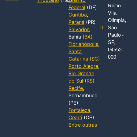
Tributário
(
Tax
Distrito
)
Rocio -
Federal
(DF)
Vila
Curitiba
,
Olímpia,
Paraná
(PR)
São
Salvador
,
Paulo -
Bahia
(BA)
SP,
Florianópolis
,
04552-
Santa
000
Catarina
(SC)
Porto Alegre
,
Rio Grande
do Sul
(RS)
Recife
,
Pernambuco
(PE)
Fortaleza
,
Ceará
(CE)
Entre outras